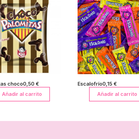
tas choco
0,50
€
Escalofrío
0,15
€
Añadir al carrito
Añadir al carrito